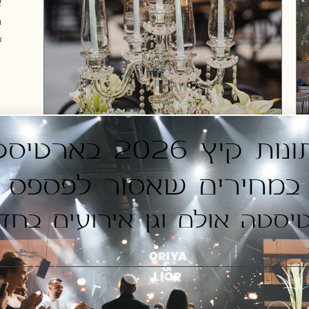
א
ה
או
חתונות קיץ 2026 בארט
במחירים שאסור לפספס
t
יסטה אולם וגן אירועים בחד