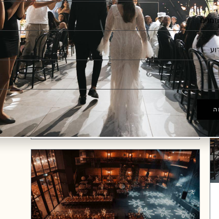
7 רעיונות מושלמים לעיצוב
שולחן לאירוע חתונה
בשעה טובה ומוצלחת אתם מתכננים את
שולחנות החתונה שלכם ורוצים להעניק לאורחים
שלכם חוויה של
CONTINUE READING
ה
יוני 26, 2024
אין תגובות