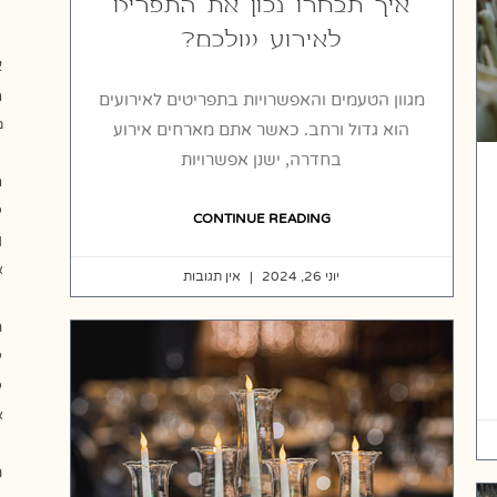
איך תבחרו נכון את התפריט
לאירוע שלכם?
א
ה
מגוון הטעמים והאפשרויות בתפריטים לאירועים
מר
הוא גדול ורחב. כאשר אתם מארחים אירוע
בחדרה, ישנן אפשרויות
ה
CONTINUE READING
ו
או
יוני 26, 2024
אין תגובות
ת
ל
ל
או
ח