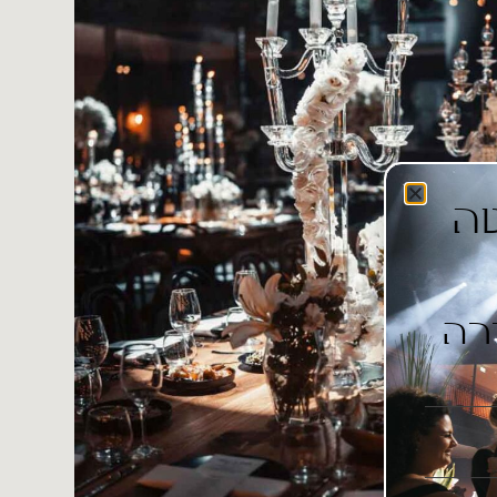
יסטה
רה