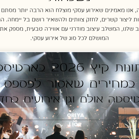
 אנו מאמינים שאירוע עסקי מוצלח הוא הרבה יותר מסתם מ
ת ליצור קשרים, לחזק צוותים ולהשאיר רושם בל יימחה. 
 שלנו, המשלב עיצוב מודרני עם אווירה טבעית, מספק את
המושלם לכל סוג של אירוע עסקי.
חתונות קיץ 2026 בארט
במחירים שאסור לפספס
טכנולוגיה מתקדמת
יסטה אולם וגן אירועים בחד
אנו מצוידים במיטב הטכנולוגיה לאירועים
עסקיים, כולל מערכות הקרנה וסאונד
מתקדמות, Wi-Fi מהיר, ואפשרויות לשידור חי.
כל מה שנדרש כדי להפוך את המצגת או