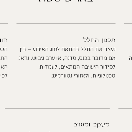
תכנון החלל
חוו
נעצב את החלל בהתאם לסוג האירוע – בין
השף
ה
אם מדובר בכנס, סדנה, או ערב גיבוש. נדאג
התז
לסידור הישיבה המתאים, לעמדות
האי
טכנולוגיות, ולאזורי נטוורקינג.
לכי
מעקב ומשוב