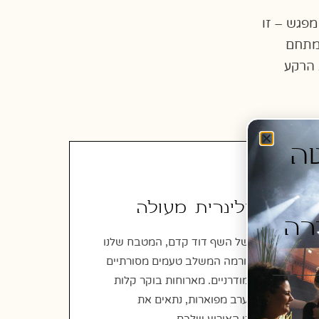
פגש – זו
המתחם
 הרקע
יסטה
חוויה קולינרית מעולה
רה
תחת הנהגתו של השף דוד קדם, המטבח שלנו
מציע תפריט גורמה המשלב טעמים מסורתיים
עם טוויסטים מודרניים. מארוחות בוקר קלות
ועד לארוחות ערב מפוארות, נתאים את