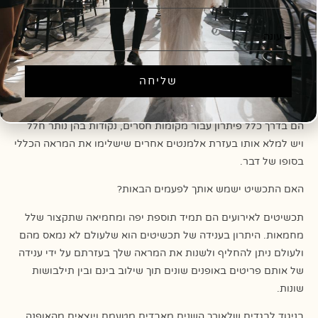
לובשת. כאשר בדרך כלל בגדים ססגוניים ייענו בתכשיטים קטנים
יותר ונקודתיים ולעומת זאת, מראה אלגנטי יכול להשתלב דווקא עם
תכשיט גדול שלא תמיד היית בוחרת לענוד ביחד תוך שילוב פריטים
אחרים.
שליחה
כמובן שלעולם בחירה של פריט זה או אחר כוללת בין היתר את
הסטייל ואופן העיצוב של השיער ומפתח השמלה. תכשיטים גדולים
הם בדרך כלל פיתרון עבור מקומות חסרים, נקודות בהן נותר חלל
ויש למלא אותו בעזרת אלמנטים אחרים שישלימו את המראה הכללי
בסופו של דבר.
האם התכשיט ישמש אותך לפעמים הבאות?
תכשיטים לאירועים הם תמיד תוספת יפה ומחמיאה שתקצור שלל
מחמאות. היתרון בענידה של תכשיטים הוא שלעולם לא נמאס מהם
ולעולם ניתן להחליף ולשנות את המראה שלך בעזרתם על ידי ענידה
של אותם פריטים באופנים שונים תוך שילוב בינם ובין תילבושות
שונות.
בניגוד לבגדים שלאורך השנים מאבדים מטעמם ויוצאים מהאופנה,