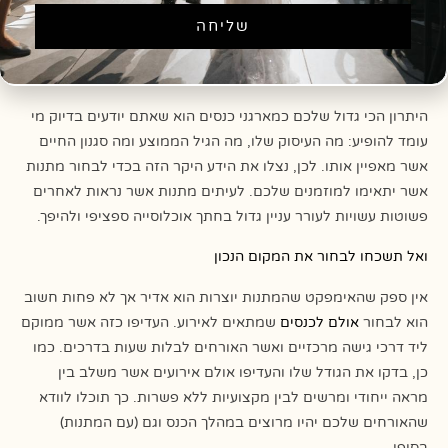
בסופו של דבר, כולנו זוכרים את הדברים המיוחדים והם נצרבים לנו
שליחה
בתודעה.
נצלו את ההיכרות שלכם עם קהל היעד
היתרון הכי גדול שלכם כמארגני כנסים הוא שאתם יודעים בדיוק מי
עומד להופיע: מה העיסוק שלו, מה הגיל הממוצע ומה סגנון החיים
אשר מאפיין אותו. לכן, נצלו את הידע היקר הזה בכדי לבחור מתנות
אשר יתאימו למוזמנים שלכם. לעיתים מתנות אשר נראות לאחרים
פשוטות עשויות לעורר עניין גדול בחתך אוכלוסייה ספציפי ולהיפך.
ואל תשכחו לבחור את המקום הנכון
אין ספק שהאימפקט שהמתנות יוצרות הוא אדיר אך לא פחות חשוב
הוא לבחור
אולם לכנסים
שמתאים לאירוע. העדיפו כזה אשר ממוקם
ליד דרכי גישה מרכזיים ואשר האורחים לבלות שעות בדרכים. כמו
כן, בדקו את הגודל שלו והעדיפו אולם אירועים אשר משלב בין
מראה ייחודי ומרשים לבין מקצועיות ללא פשרות. כך תוכלו לוודא
שהאורחים שלכם יהיו מרוצים במהלך הכנס וגם (עם המתנות)
בסופו.