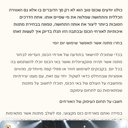
כולנו יודעים שכנס טוב הוא לא רק סך הדוברים בו אלא גם האווירה
הכללית והתחושה שמלווה את מי שסיים אותו. אחת הדרכים
הטובות ביותר ליצור את אותה התחושה, טמונה בבחירת מתנות
איכותיות לאורחי הכנס ובכתבה הזו תגלו בדיוק איך לעשות זאת!
בחרו מתנה אשר תאפשר שימוש יום יומי
בכדי שתוכלו להישאר בתודעה של אורחי הכנס, העדיפו לבחור
מתנה אשר תהיה פונקציונלית ואשר באי הכנס יוכלו להשתמש בה
בכל יום. בקבוקים לשימוש חוזר או ספלי קפה מיוחדים, מהווים
אופציות שבהחלט כדאי לשקול. יחד עם זאת, עם מעט יצירתיות
ומחשבה על העולם של באי הכנס, תוכלו לחשוב על מתנות
שמתאימות גם לתחום עיסוקם.
חשבו על תחום העיסוק של האורחים
במידה ואתם מארחים כנס מקצועי, נסו לשלב מתנות אשר מתאימות
לעולם התוכן שלהם.
קנו מתנות לכנסים
אשר יוסיפו ערך מקצועי
לתחום העיסוק של האורחים ואשר כולם ישאלו אותם מאיפה הם