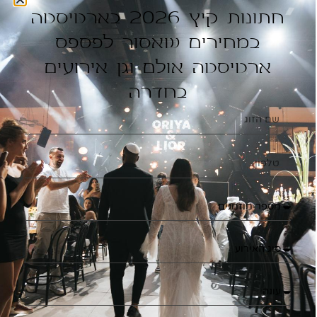
חתונות קיץ 2026 בארטיסטה
קיבלו אותן. רק לצורך ההמחשה, אם אתם עוסקים מארחים כנס של
סופרים, אתם יכולים להעניק קורא ספרים דיגיטלי (בסגנון קינדל) או
במחירים שאסור לפספס
עט סופרים מיוחד אשר ישמש אותם להקדשות וחתימות.
ארטיסטה אולם וגן אירועים
שקלו לבחור במתנות קונספטואליות
בחדרה
אורחים כנס עם קונספט ספציפי? שקלו לבחור במתנות עם קונספט
ספציפי! רק לשם ההמחשה, במידה ואתם עורכים כנס אשר מוקדש
כולו למעט הסביבה אתם יכולים לבחור במתנות אשר לא יהיו פיזיות
דווקא אלא מתאימות לרעיון שמאחורי הכנס. כלומר שכל מוזמן יזכה
בנטיעות עצים על שמו או בתרומה לארגון סביבתי, ובלבד שהדבר
יתאים לרוח הכנס.
נסו לצאת מהקופסא
זכרו שהמוזמנים שלכם נמצאים במגוון של כנסים בכל רחבי העולם
ומקבלים באופן קבוע מגוון של מתנות ולכן אתם חייבים להיות
מיוחדים. ייתכן ואלו יהיו מתנות מצחיקות (כמו טי שרטים עם כיתוב
מצחיק), מפתיעות או מעוררות סקרנות אך העיקר שהן יהיו מיוחדות.