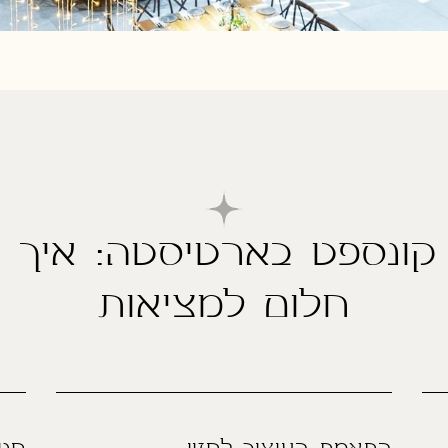
קונספט בארטיסטה: איך ה
חלום למציאות